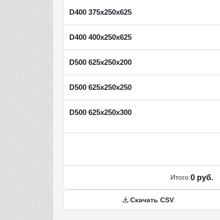
D400 375х250х625
D400 400х250х625
D500 625х250х200
D500 625х250х250
D500 625х250х300
Итого:
0 руб.
Скачать CSV