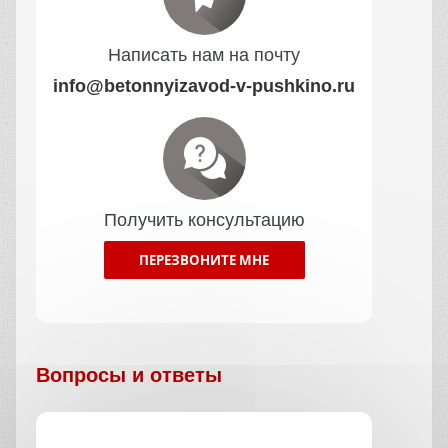
В нашей компании вы можете купить
морозостойкий бетон в Пушкино по низким
ценам. Мы предлагаем товар оптом и в
розницу по цене от производителя. Наша
производственная компания имеет
грамотных специалистов, которые помогут с
выбором такого необходимого материала,
как морозостойкий бетон.
Преимущества обращения в компанию
Например:
Так как морозостойкий бетон расположен
на ближайшем заводе, то получается
небольшая цена на доставку, а значит и
невысокая себестоимость;
Завод имеет собственную лабораторию,
где всегда контролируется качество;
Сертификаты качества на товар есть у
водителя;
Доставка осуществляется в день заказа;
Компания работает с ЭДО;