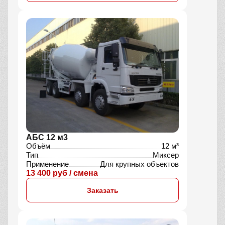
АБС 9 м3
Объём барабана
9 м³
Тип
Миксер
Применение
Для частного строительства
8 590 руб / смена
Заказать