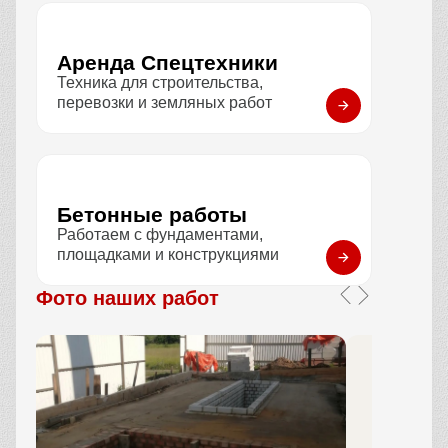
Применение
Труднодоступные места
12 309 руб / смена
Заказать
АБН 32 м
Длина стрелы
32 м
Тип
Насос
Применение
Для высотных работ
13 890 руб / смена
Заказать
Услуги компании
Все услуги
Полный перечень услуг