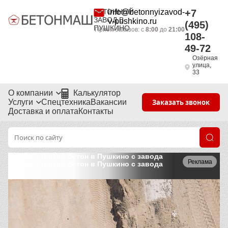
БЕТОННЫЙ
info@betonnyizavod-
+7
ЗАВОД В
v-pushkino.ru
(495)
ПУШКИНО
Приём заказов: с
8:00
до
21:00
108-
49-72
Озёрная
улица,
33
О компании
Калькулятор
Услуги
Спецтехника
Вакансии
Заказать звонок
Доставка и оплата
Контакты
Морозостойкий бетон в Пушкино с завода
Реклама
Морозостойкий бетон в Пушкино с завода