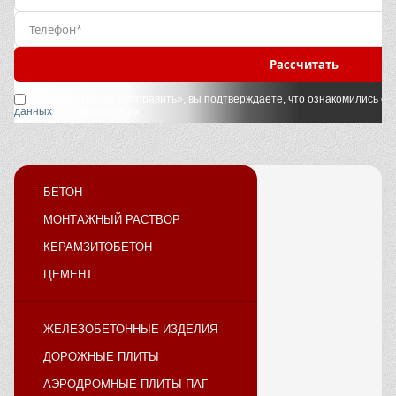
Рассчитать
Нажимая кнопку «Отправить», вы подтверждаете, что ознакомились с
у
данных
и принимаете их.
БЕТОН
МОНТАЖНЫЙ РАСТВОР
КЕРАМЗИТОБЕТОН
ЦЕМЕНТ
ЖЕЛЕЗОБЕТОННЫЕ ИЗДЕЛИЯ
ДОРОЖНЫЕ ПЛИТЫ
АЭРОДРОМНЫЕ ПЛИТЫ ПАГ