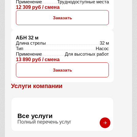
АБС 9 м3
Объём барабана
9 м³
Тип
Миксер
Применение
Для больших объёмов
8 950 руб / смена
Заказать
АБС 3.5 м3 (самоходный)
Объём барабана
3,5 м3