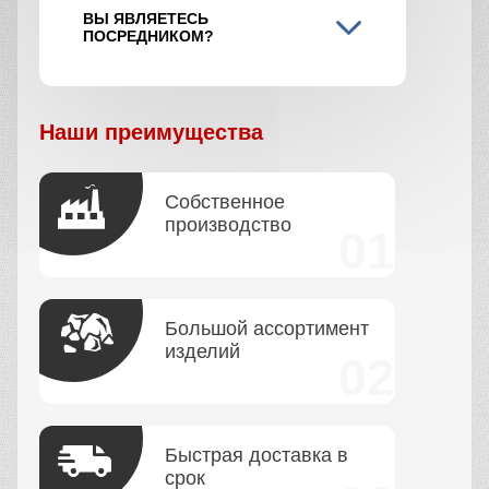
Позвонить по телефону
+7 (495) 108-49-72
Написать нам на почту
info@betonnyizavod-v-pushkino.ru
Получить консультацию
ПЕРЕЗВОНИТЕ МНЕ