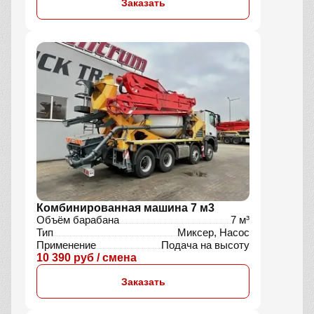
Применение
Подача на высоту
22 790 руб / смена
Заказать
АБН 59 м
Длина стрела
59 м
Тип
Насос
Применение
Для высотных работ
14 200 руб / смена
Заказать