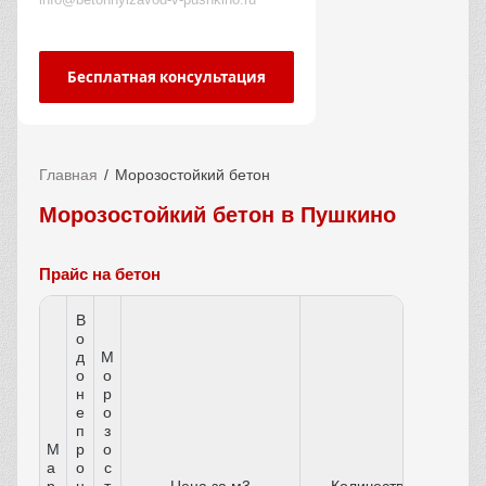
Бесплатная консультация
Главная
Морозостойкий бетон
Морозостойкий бетон в Пушкино
Прайс на бетон
В
о
д
М
о
о
н
р
е
о
п
з
М
р
о
а
о
с