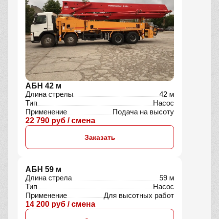
Объём
9 м³
Тип шасси
4×2
Применение
Для крупных объектов
9 900 руб / смена
Заказать
АБН 42 м
Длина стрелы
42 м
Тип
Насос