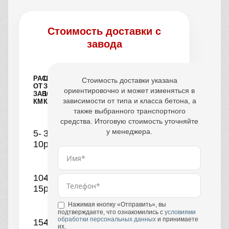
Стоимость доставки с
завода
РАССТОЯНИЕ
ЦЕНА
Стоимость доставки указана
ОТ
ЗА
ориентировочно и может изменяться в
ЗАВОДА,
1
зависимости от типа и класса бетона, а
КМ
КУБ
также выбранного транспортного
средства. Итоговую стоимость уточняйте
у менеджера.
5-
390
10
руб.
10-
440
15
руб.
Нажимая кнопку «Отправить», вы
подтверждаете, что ознакомились с
условиями
обработки персональных данных
и принимаете
15-
490
их.