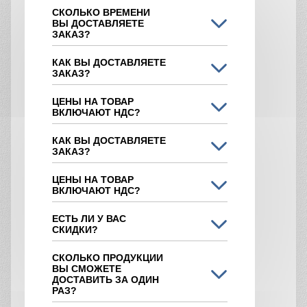
ТТН и счет фактуры отправляются с
водителем;
Если необходимо лично посмотреть на
морозостойкий бетон, то можно посетить
наш завод;
Клиенту предоставляется личный
менеджер, и в офисе заключается
договор на любой объем поставки.
Ждем вас в нашей компании.
Как сделать заказ
Вы можете сделать заказ несколькими
способами: