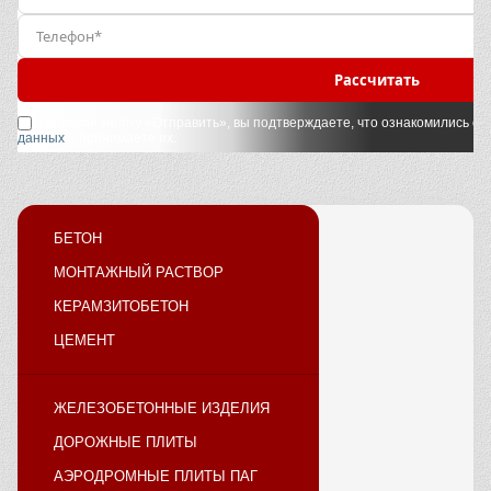
Рассчитать
Нажимая кнопку «Отправить», вы подтверждаете, что ознакомились с
у
данных
и принимаете их.
БЕТОН
МОНТАЖНЫЙ РАСТВОР
КЕРАМЗИТОБЕТОН
ЦЕМЕНТ
ЖЕЛЕЗОБЕТОННЫЕ ИЗДЕЛИЯ
ДОРОЖНЫЕ ПЛИТЫ
АЭРОДРОМНЫЕ ПЛИТЫ ПАГ