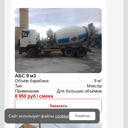
Комбинированная машина 7 м3
Объём барабана
7 м³
Тип
Миксер, Насос
Применение
Подача на высоту
10 390 руб / смена
Заказать
Понятно
Сайт использует файлы
cookies