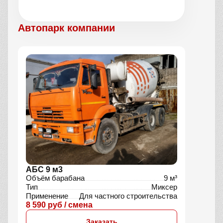
Автопарк компании
АБС 9 м3
Объём барабана
9 м³
Тип
Миксер
Применение
Для частного строительства
8 590 руб / смена
Заказать