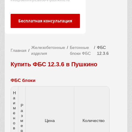
Бесплатная консультация
Железобетонные
Бетонные
ФБС
Главная
изделия
блоки ФБС
12.3.6
Купить ФБС 12.3.6 в Пушкино
ФБС блоки
Н
а
и
Р
м
а
е
з
н
м
Цена
Количество
о
е
в
р