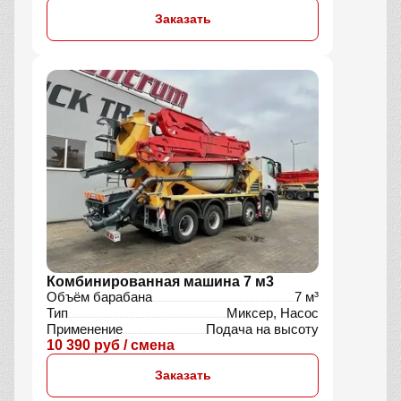
АБН 59 м
Длина стрела
59 м
Тип
Насос
Применение
Для высотных работ
14 200 руб / смена
Заказать