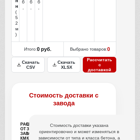
н
б
б
б
н
.
.
.
(
5
2
м
)
Итого:
0 руб.
Выбрано товаров:
0
Рассчитать
Скачать
Скачать
с
CSV
XLSX
доставкой
Стоимость доставки с
завода
РАССТОЯНИЕ
ЦЕНА
Стоимость доставки указана
ОТ
ЗА
ориентировочно и может изменяться в
ЗАВОДА,
1
зависимости от типа и класса бетона, а
КМ
КУБ