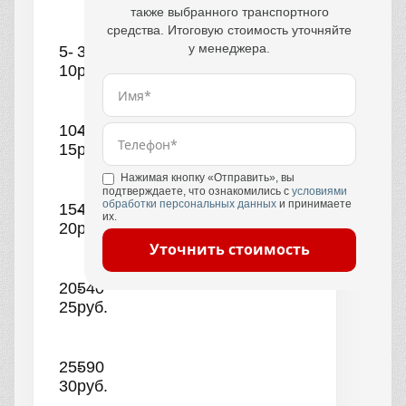
также выбранного транспортного
средства. Итоговую стоимость уточняйте
у менеджера.
5-
390
10
руб.
10-
440
15
руб.
Нажимая кнопку «Отправить», вы
подтверждаете, что ознакомились с
условиями
обработки персональных данных
и принимаете
15-
490
их.
20
руб.
Уточнить стоимость
20-
540
25
руб.
25-
590
30
руб.