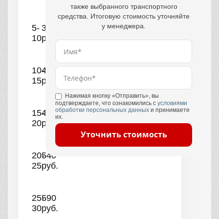
также выбранного транспортного
средства. Итоговую стоимость уточняйте
у менеджера.
5-
390
10
руб.
10-
440
15
руб.
Нажимая кнопку «Отправить», вы
подтверждаете, что ознакомились с
условиями
обработки персональных данных
и принимаете
15-
490
их.
20
руб.
Уточнить стоимость
20-
540
25
руб.
25-
590
30
руб.