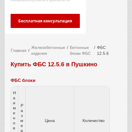
Бесплатная консультация
Железобетонные
Бетонные
ФБС
Главная
изделия
блоки ФБС
12.5.6
Купить ФБС 12.5.6 в Пушкино
ФБС блоки
Н
а
и
Р
м
а
е
з
н
м
Цена
Количество
о
е
в
р