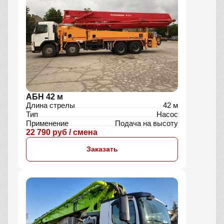
АБН 42 м
Длина стрелы
42 м
Тип
Насос
Применение
Подача на высоту
22 790 руб / смена
Заказать