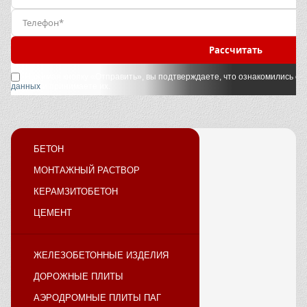
Рассчитать
Нажимая кнопку «Отправить», вы подтверждаете, что ознакомились с
у
данных
и принимаете их.
БЕТОН
МОНТАЖНЫЙ РАСТВОР
КЕРАМЗИТОБЕТОН
ЦЕМЕНТ
ЖЕЛЕЗОБЕТОННЫЕ ИЗДЕЛИЯ
ДОРОЖНЫЕ ПЛИТЫ
АЭРОДРОМНЫЕ ПЛИТЫ ПАГ