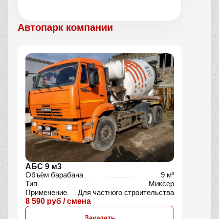
Автопарк компании
АБС 9 м3
Объём барабана
9 м³
Тип
Миксер
Применение
Для частного строительства
8 590 руб / смена
Заказать