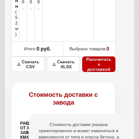
н
б
б
б
н
.
.
.
(
5
2
м
)
Итого:
0 руб.
Выбрано товаров:
0
Рассчитать
Скачать
Скачать
с
CSV
XLSX
доставкой
Стоимость доставки с
завода
РАССТОЯНИЕ
ЦЕНА
Стоимость доставки указана
ОТ
ЗА
ориентировочно и может изменяться в
ЗАВОДА,
1
зависимости от типа и класса бетона, а
КМ
КУБ