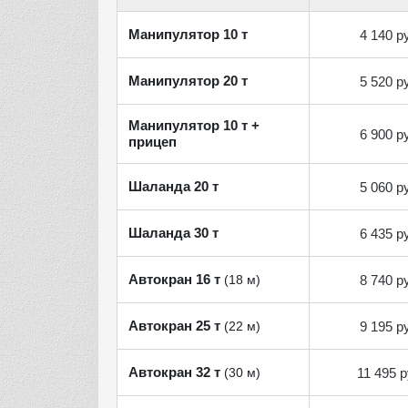
Манипулятор 10 т
4 140 р
Манипулятор 20 т
5 520 р
Манипулятор 10 т +
6 900 р
прицеп
Шаланда 20 т
5 060 р
Шаланда 30 т
6 435 р
Автокран 16 т
8 740 р
(18 м)
Автокран 25 т
9 195 р
(22 м)
Автокран 32 т
11 495 р
(30 м)